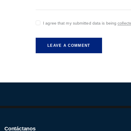
I agree that my submitted data is being
collect
Contáctanos