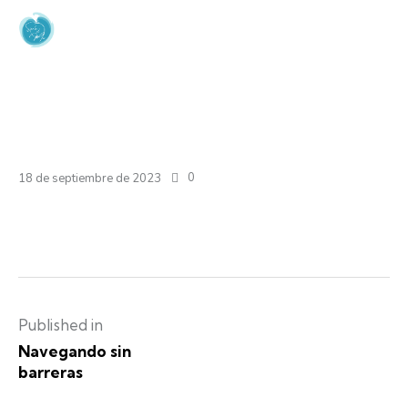
Attachment: decor-leaf-3
Home
Navegando sin barreras
Attachment: decor-leaf-3
0
18 de septiembre de 2023
Published in
Navegando sin
barreras